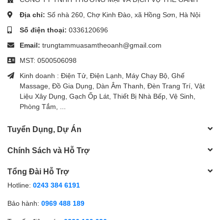
Địa chỉ:
Số nhà 260, Chợ Kinh Đào, xã Hồng Sơn, Hà Nội
Số điện thoại:
0336120696
Email:
trungtammuasamtheoanh@gmail.com
MST: 0500506098
Kinh doanh : Điện Tử, Điện Lạnh, Máy Chạy Bộ, Ghế
Massage, Đồ Gia Dụng, Dàn Âm Thanh, Đèn Trang Trí, Vật
Liệu Xây Dụng, Gạch Ốp Lát, Thiết Bị Nhà Bếp, Vệ Sinh,
Phòng Tắm, ...
Tuyển Dụng, Dự Án
Chính Sách và Hỗ Trợ
Tổng Đài Hỗ Trợ
Hotline:
0243 384 6191
Bảo hành:
0969 488 189