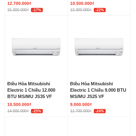
VF
12.700.000₫
10.500.000₫
15.300.000₫
13.300.000₫
-17%
-22%
Điều Hòa Mitsubishi
Điều Hòa Mitsubishi
Electric 1 Chiều 12.000
Electric 1 Chiều 9.000 BTU
BTU MS/MU JS35 VF
MS/MU JS25 VF
10.500.000₫
9.000.000₫
14.000.000₫
11.700.000₫
-25%
-24%