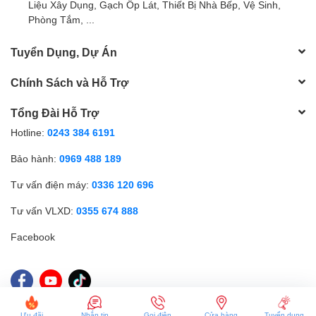
Liệu Xây Dụng, Gạch Ốp Lát, Thiết Bị Nhà Bếp, Vệ Sinh,
Phòng Tắm, ...
Tuyển Dụng, Dự Án
Chính Sách và Hỗ Trợ
Tổng Đài Hỗ Trợ
Hotline:
0243 384 6191
Bảo hành:
0969 488 189
Tư vấn điện máy:
0336 120 696
Tư vấn VLXD:
0355 674 888
Facebook
© Bản quyền thuộc về Điện máy Thể Oanh | Cung cấp bởi
Sapo
Ưu đãi
Nhắn tin
Gọi điện
Cửa hàng
Tuyển dụng