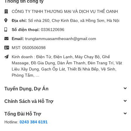
Thông tin công ty
CÔNG TY TNHH THƯƠNG MẠI VÀ DỊCH VỤ THỂ OANH
Địa chỉ:
Số nhà 260, Chợ Kinh Đào, xã Hồng Sơn, Hà Nội
Số điện thoại:
0336120696
Email:
trungtammuasamtheoanh@gmail.com
MST: 0500506098
Kinh doanh : Điện Tử, Điện Lạnh, Máy Chạy Bộ, Ghế
Massage, Đồ Gia Dụng, Dàn Âm Thanh, Đèn Trang Trí, Vật
Liệu Xây Dụng, Gạch Ốp Lát, Thiết Bị Nhà Bếp, Vệ Sinh,
Phòng Tắm, ...
Tuyển Dụng, Dự Án
Chính Sách và Hỗ Trợ
Tổng Đài Hỗ Trợ
Hotline:
0243 384 6191