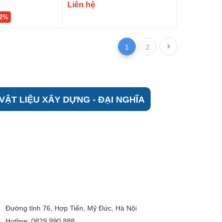
Liên hệ
22%
1
2
VẬT LIỆU XÂY DỰNG - ĐẠI NGHĨA
Đường tỉnh 76, Hợp Tiến, Mỹ Đức, Hà Nội
Hotline: 0829 990 888