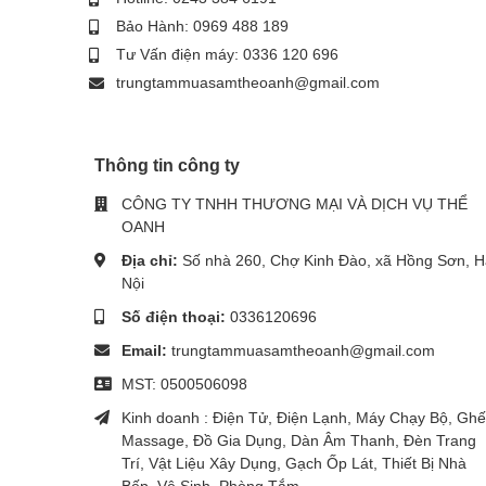
Bảo Hành: 0969 488 189
Tư Vấn điện máy: 0336 120 696
trungtammuasamtheoanh@gmail.com
Thông tin công ty
CÔNG TY TNHH THƯƠNG MẠI VÀ DỊCH VỤ THỂ
OANH
Địa chỉ:
Số nhà 260, Chợ Kinh Đào, xã Hồng Sơn, H
Nội
Số điện thoại:
0336120696
Email:
trungtammuasamtheoanh@gmail.com
MST: 0500506098
Kinh doanh : Điện Tử, Điện Lạnh, Máy Chạy Bộ, Ghế
Massage, Đồ Gia Dụng, Dàn Âm Thanh, Đèn Trang
Trí, Vật Liệu Xây Dụng, Gạch Ốp Lát, Thiết Bị Nhà
Bếp, Vệ Sinh, Phòng Tắm, ...