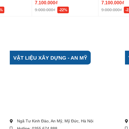
7.100.000₫
7.100.000₫
9.000.000₫
9.000.000₫
6%
-22%
-
VẬT LIỆU XÂY DỰNG - AN MỸ
Ngã Tư Kinh Đào, An Mỹ, Mỹ Đức, Hà Nội
Hotline: 0355 674 888