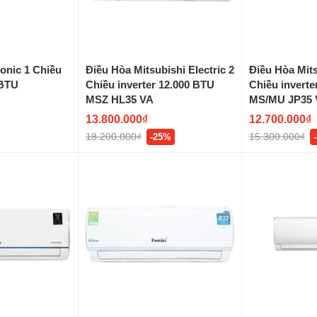
onic 1 Chiều
Điều Hòa Mitsubishi Electric 2
Điều Hòa Mits
 BTU
Chiều inverter 12.000 BTU
Chiều inverte
MSZ HL35 VA
MS/MU JP35 
13.800.000₫
12.700.000₫
18.200.000₫
15.300.000₫
-25%