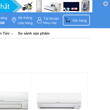
✕
hàng
Hệ thống
Tài khoản
0
Giỏ hàng
696
cửa hàng
Đăng nhập
in Tức
So sánh sản phẩm