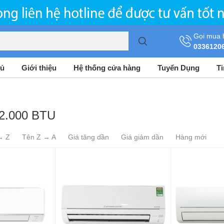
Gọi mua 
0336120
hủ
Giới thiệu
Hệ thống cửa hàng
Tuyển Dụng
T
12.000 BTU
→ Z
Tên Z → A
Giá tăng dần
Giá giảm dần
Hàng mới