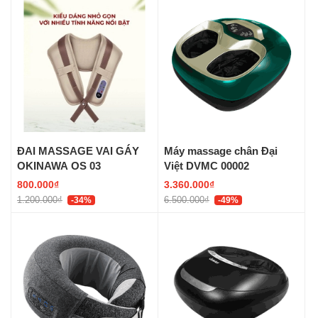
ĐAI MASSAGE VAI GÁY
Máy massage chân Đại
OKINAWA OS 03
Việt DVMC 00002
800.000₫
3.360.000₫
1.200.000₫
6.500.000₫
-34%
-49%