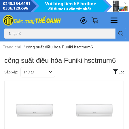
0
0
Trang chủ
/
công suất điều hòa Funiki hsctmum6
công suất điều hòa Funiki hsctmum6
Sắp xếp:
Thứ tự
Lọc