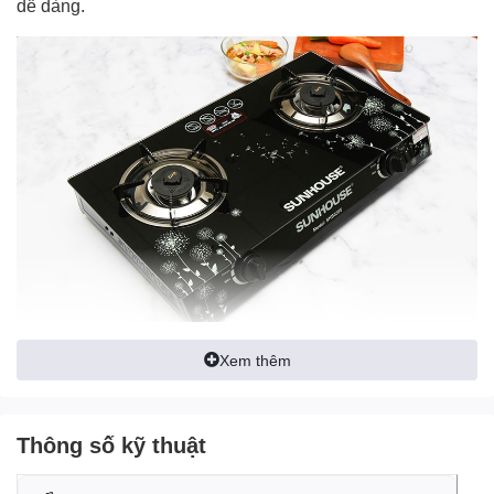
dễ dàng.
Xem thêm
Mặt
bếp gas đôi
bằng kính cường lực bền đẹp,
dễ vệ sinh
Thông số kỹ thuật