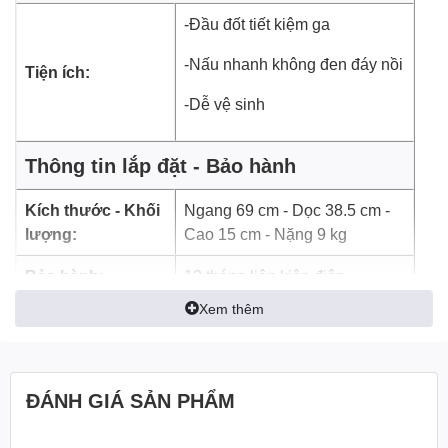
-Đầu đốt tiết kiệm ga
-Nấu nhanh không đen đáy nồi
Tiện ích:
-Dễ vệ sinh
Thông tin lắp đặt - Bảo hành
Chất liệu đầu đốt bằng đồng thau dày, bền
Kích thước - Khối
Ngang 69 cm - Dọc 38.5 cm -
lượng:
Cao 15 cm - Nặng 9 kg
Ít bị ăn mòn hay biến dạng,
cho ngọn lửa xanh không
gây đen đáy nồi
. Đầu đốt thiết kế khoa học, phân bố ngọn
Bảo hành:
12 tháng liên kiện điện
lửa đều, đun nấu nhanh, với lượng gas tiêu thụ
Xem thêm
khoảng
0.44 kg/h/2 lò.
ĐÁNH GIÁ SẢN PHẨM