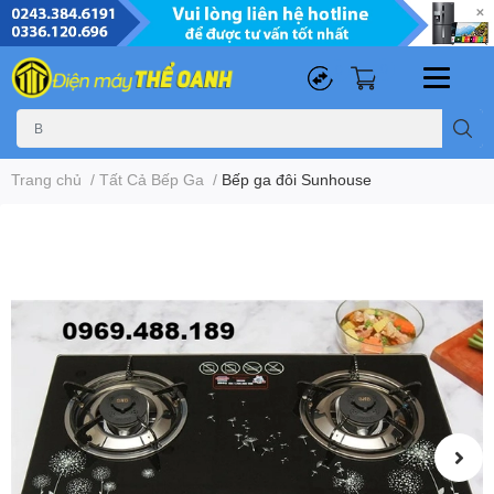
0
0
Trang chủ
/
Tất Cả Bếp Ga
/
Bếp ga đôi Sunhouse