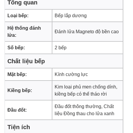
Tổng quan
Loại bếp:
Bếp lắp dương
Hệ thống đánh
Đánh lửa Magneto độ bền cao
lửa:
Số bếp:
2 bếp
Chất liệu bếp
Hệ thống đánh lửa Magneto được điều chỉnh bằng núm
Mặt bếp:
Kính cường lực
xoay dễ sử dụng
Bạn có thể bật,
tắt bếp gas
, tùy chỉnh độ lửa lớn nhỏ linh
Kim loại phủ men chống dính,
Kiềng bếp:
hoạt, chính xác và an toàn.
kiềng bếp có thể tháo rời
Đầu đốt thông thường, Chất
Đầu đốt:
liệu Đồng thau cho lửa xanh
Tiện ích