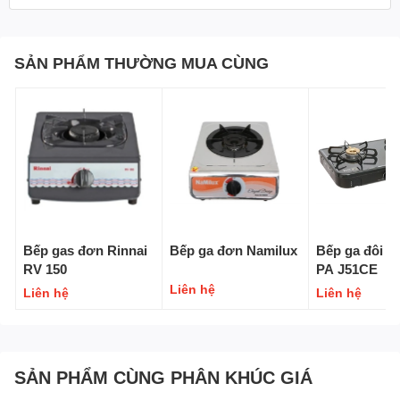
SẢN PHẨM THƯỜNG MUA CÙNG
Kiềng
bếp gas
bằng kim loại phủ men chắc chắn
Hạn chế bám dính dầu mỡ, nâng đỡ tốt cả nồi chảo kích
cỡ lớn, thiết kế răng cưa giúp giữ nồi chảo thăng bằng,
Bếp gas đơn Rinnai
Bếp ga đơn Namilux
Bếp ga đôi P
không sợ nghiêng, đổ. Kiềng bếp tiện tháo rời vệ sinh khi
RV 150
PA J51CE
cần thiết.
Liên hệ
Liên hệ
Liên hệ
Bếp gas đôi Sunhouse
hiện đại, tiện dụng, phù hợp với
nhiều không gian bếp.
SẢN PHẨM CÙNG PHÂN KHÚC GIÁ