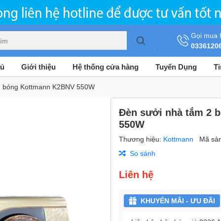
Gọi mua 
0336120
hủ
Giới thiệu
Hệ thống cửa hàng
Tuyển Dụng
T
 2 bóng Kottmann K2BNV 550W
Đèn sưởi nhà tắm 2 
550W
Thương hiệu:
Kottmann
Mã sả
So sánh
Liên hệ
KHUYẾN MÃI - ƯU ĐÃI