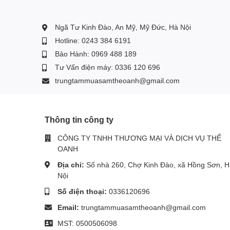
ĐIẸN MÁY THỂ OANH 0336.120.696 để được tư v
để biết thêm chi tiết về các sản phẩm
Ngã Tư Kinh Đào, An Mỹ, Mỹ Đức, Hà Nội
Hotline: 0243 384 6191
Bảo Hành: 0969 488 189
Tư Vấn điện máy: 0336 120 696
trungtammuasamtheoanh@gmail.com
Thông tin công ty
CÔNG TY TNHH THƯƠNG MẠI VÀ DỊCH VỤ THỂ
OANH
Địa chỉ:
Số nhà 260, Chợ Kinh Đào, xã Hồng Sơn, H
Nội
Số điện thoại:
0336120696
Email:
trungtammuasamtheoanh@gmail.com
MST: 0500506098