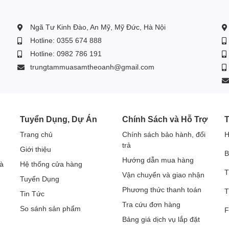
ấn miễn phí hoặc truy cập wesite dienmaytheoanh.com
Ngã Tư Kinh Đào, An Mỹ, Mỹ Đức, Hà Nội
Hotline: 0355 674 888
Hotline: 0982 786 191
trungtammuasamtheoanh@gmail.com
Tuyển Dụng, Dự Án
Chính Sách và Hỗ Trợ
T
Trang chủ
Chính sách bảo hành, đổi
H
trả
Giới thiệu
B
Hướng dẫn mua hàng
à
Hệ thống cửa hàng
T
Vận chuyển và giao nhận
Tuyển Dụng
Phương thức thanh toán
T
Tin Tức
Tra cứu đơn hàng
So sánh sản phẩm
F
Bảng giá dịch vụ lắp đặt