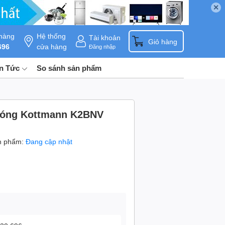
✕
hàng
Hệ thống
Tài khoản
0
Giỏ hàng
696
cửa hàng
Đăng nhập
in Tức
So sánh sản phẩm
bóng Kottmann K2BNV
n phẩm:
Đang cập nhật