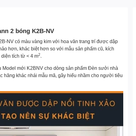
mann 2 bóng K2B-NV
B-NV có màu vàng kim với hoa văn trang trí được dập
hảo hơn, khác biệt hơn so với mẫu sản phẩm cũ, kích
2
diện tích từ < 4 m
.
iệu Model mới K2BNV cho dòng sản phẩm Đèn sưởi nhà
các hãng khác nhái mẫu mã, gây hiểu nhầm cho người tiêu