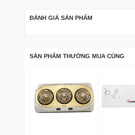
ĐÁNH GIÁ SẢN PHẨM
SẢN PHẨM THƯỜNG MUA CÙNG
Ưu điểm nổi bật
– Thiết kế thời trang màu vàng kim với hoa văn c
tiếng Maximilian ở miền nam CHLB Đức.
– Bề mặt bóng hồng ngoại tráng kim cương nhân t
những bóng thông thường (ấm hơn khoảng 10 độ
– Sưởi ấm tức thì sau 3s khởi động, không mất th
– Đèn sưởi Kottmann 2 bóng vàng dễ dàng lắp đặt
– Dây đấu nguồn dài 3m, tiết diện 1,5mm. Đầu cắ