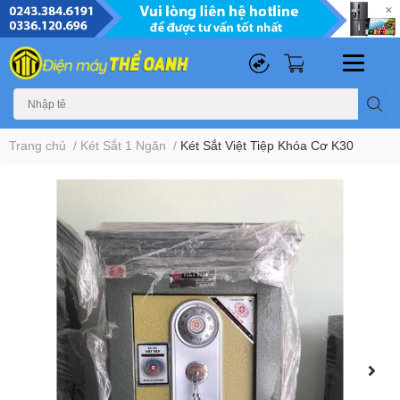
0
0
Trang chủ
/
Két Sắt 1 Ngăn
/
Két Sắt Việt Tiệp Khóa Cơ K30