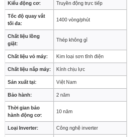
Kiểu động cơ:
Truyền động trực tiếp
*Hình ảnh chỉ mang tính chất minh họa
Tốc độ quay vắt
1400 vòng/phút
tối đa:
Khối lượng giặt và chương trình giặt
Chất liệu lồng
Thép không gỉ
-
Máy giặt LG
này có khối lượng giặt là 10 kg nên phù hợp
giặt:
với gia đình từ 5 - 7 người.
Chất liệu vỏ máy:
Kim loại sơn tĩnh điện
- Được trang bị 14 chương trình giặt nhằm đáp ứng tối đa
các nhu cầu giặt khác nhau cụ thể: chu trình tải về,
Chất liệu nắp máy:
Kính chịu lực
TurboWash 59, vải bông, vải bông +, giặt hơi nước đồ trẻ
em, giặt ngừa dị ứng, giặt nhanh 14 phút, giặt nhẹ, giặt tay
Sản xuất tại:
Việt Nam
+ đồ len, vệ sinh lồng giặt, đồ hỗn hợp, đồ thể thao, đồ tinh
Bảo hành:
2 năm
xảo, giặt ga giường.
Thời gian bảo
10 năm
hành động cơ:
*Hình ảnh chỉ mang tính chất minh họa
Loại Inverter:
Công nghệ inverter
Công nghệ giặt đặc biệt