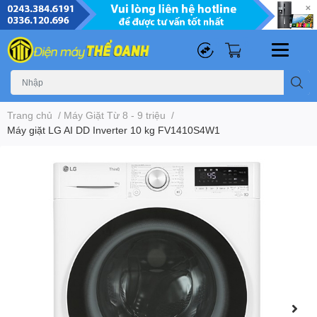
0
0
Trang chủ
/
Máy Giặt Từ 8 - 9 triệu
/
Máy giặt LG AI DD Inverter 10 kg FV1410S4W1