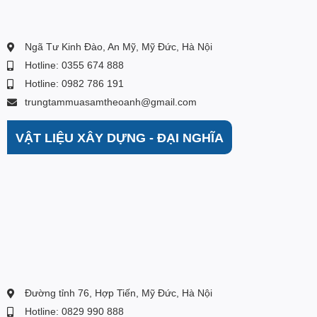
7 người thì chiếc máy giặt 10 kg này là lựa chọn đáng cân
nhắc.
Ngã Tư Kinh Đào, An Mỹ, Mỹ Đức, Hà Nội
Hotline: 0355 674 888
Đến ngay Điện Máy Thể Oanh để trải nghiệm mua sắm với
Hotline: 0982 786 191
nhiều ưu đãi lớn ...
trungtammuasamtheoanh@gmail.com
VẬT LIỆU XÂY DỰNG - ĐẠI NGHĨA
Đường tỉnh 76, Hợp Tiến, Mỹ Đức, Hà Nội
Hotline: 0829 990 888