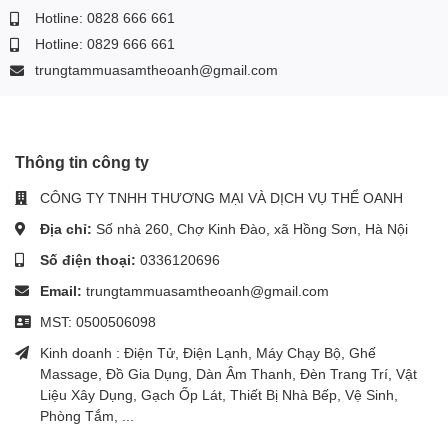
Hotline: 0828 666 661
Hotline: 0829 666 661
trungtammuasamtheoanh@gmail.com
Thông tin công ty
CÔNG TY TNHH THƯƠNG MẠI VÀ DỊCH VỤ THỂ OANH
Địa chỉ:
Số nhà 260, Chợ Kinh Đào, xã Hồng Sơn, Hà Nội
Số điện thoại:
0336120696
Email:
trungtammuasamtheoanh@gmail.com
MST: 0500506098
Kinh doanh : Điện Tử, Điện Lạnh, Máy Chạy Bộ, Ghế
Massage, Đồ Gia Dụng, Dàn Âm Thanh, Đèn Trang Trí, Vật
Liệu Xây Dụng, Gạch Ốp Lát, Thiết Bị Nhà Bếp, Vệ Sinh,
Phòng Tắm, ...