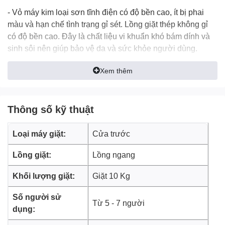
- Vỏ máy kim loại sơn tĩnh điện có độ bền cao, ít bị phai
màu và hạn chế tình trạng gỉ sét. Lồng giặt thép không gỉ
có độ bền cao. Đây là chất liệu vi khuẩn khó bám dính và
sinh sôi nên giúp bảo vệ da và sức khỏe người dùng.
- Bảng điều khiển song ngữ Anh - Việt dễ dàng cho nhiều
Xem thêm
đối tượng sử dụng. Ngoài ra còn có nút xoay và phím bấm
cảm ứng dễ dàng theo tác cùng màn hình hiển thị tiện lợi
quan sát thời gian và chế độ đang sử dụng.
Thông số kỹ thuật
Loại máy giặt:
Cửa trước
Lồng giặt:
Lồng ngang
Khối lượng giặt:
Giặt 10 Kg
Số người sử
Từ 5 - 7 người
dụng: