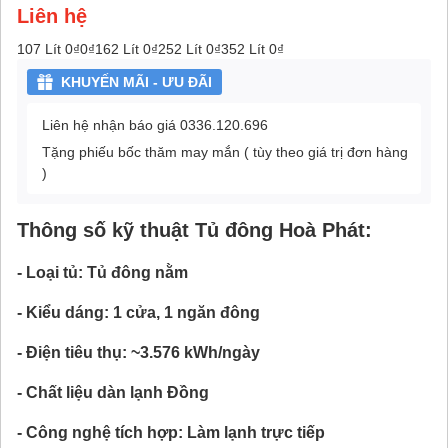
Liên hệ
107 Lít
0₫
0₫
162 Lít
0₫
252 Lít
0₫
352 Lít
0₫
KHUYẾN MÃI - ƯU ĐÃI
Liên hệ nhận báo giá 0336.120.696
Tặng phiếu bốc thăm may mắn ( tùy theo giá trị đơn hàng
)
Thông số kỹ thuật Tủ đông Hoà Phát:
- Loại tủ: Tủ đông nằm
- Kiểu dáng: 1 cửa, 1 ngăn đông
- Điện tiêu thụ: ~3.576 kWh/ngày
- Chất liệu dàn lạnh Đồng
- Công nghệ tích hợp: Làm lạnh trực tiếp