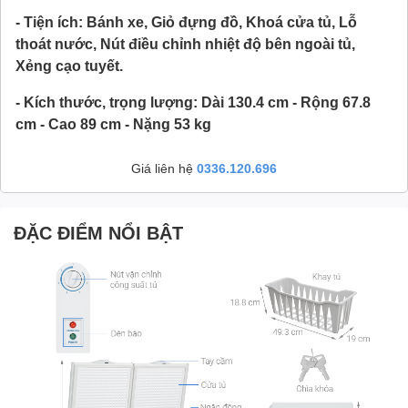
- Tiện ích: Bánh xe, Giỏ đựng đồ, Khoá cửa tủ, Lỗ
thoát nước, Nút điều chỉnh nhiệt độ bên ngoài tủ,
Xẻng cạo tuyết.
- Kích thước, trọng lượng: Dài 130.4 cm - Rộng 67.8
cm - Cao 89 cm - Nặng 53 kg
Giá liên hệ
0336.120.696
ĐẶC ĐIỂM NỔI BẬT