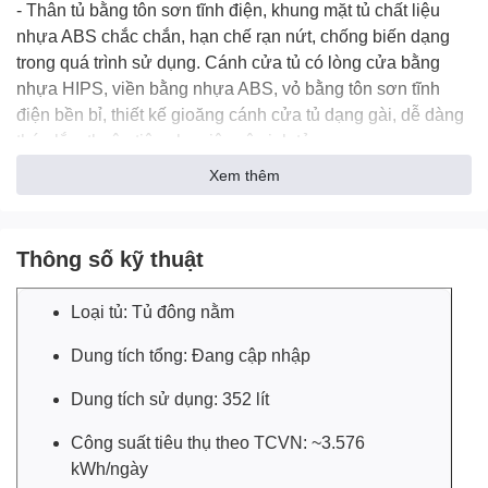
- Thân tủ bằng tôn sơn tĩnh điện, khung mặt tủ chất liệu
nhựa ABS chắc chắn, hạn chế rạn nứt, chống biến dạng
trong quá trình sử dụng. Cánh cửa tủ có lòng cửa bằng
nhựa HIPS, viền bằng nhựa ABS, vỏ bằng tôn sơn tĩnh
điện bền bỉ, thiết kế gioăng cánh cửa tủ dạng gài, dễ dàng
tháo lắp, thuận tiện cho việc vệ sinh tủ.
Xem thêm
- Lòng tủ làm từ nhôm sơn tĩnh điện bề mặt phẳng, mịn
màng, chống xước, bào mòn, làm sạch đơn giản. Đặc biệt,
chất liệu cho khả năng giữ nhiệt tốt, thiết bị lưu trữ thực
Thông số kỹ thuật
phẩm hiệu quả trong mức nhiệt khoảng ≤ -18°C.
-
Tủ đông
có dung tích sử dụng 352 lít, đáp ứng nhu cầu
Loại tủ: Tủ đông nằm
giữ lạnh thực phẩm trong hộ gia đình đông người, trong
Dung tích tổng: Đang cập nhập
nhà hàng, quán ăn, cửa tiệm tạp hóa có quy mô kinh
doanh vừa và lớn.
Dung tích sử dụng: 352 lít
Công suất tiêu thụ theo TCVN:
~3.576
kWh/ngày