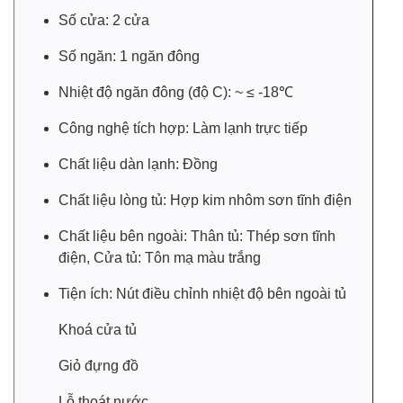
Số cửa: 2 cửa
Số ngăn: 1 ngăn đông
Nhiệt độ ngăn đông (độ C): ~ ≤ -18℃
Công nghệ tích hợp: Làm lạnh trực tiếp
Chất liệu dàn lạnh: Đồng
Công nghệ làm lạnh
Chất liệu lòng tủ: Hợp kim nhôm sơn tĩnh điện
- Công nghệ làm lạnh trực tiếp kết hợp đối lưu tự nhiên lan
tỏa khí lạnh cho thực phẩm được làm lạnh nhanh, đồng
Chất liệu bên ngoài: Thân tủ: Thép sơn tĩnh
đều, bảo quản thực phẩm tươi ngon lâu hơn.
điện, Cửa tủ: Tôn mạ màu trắng
-
Dàn lạnh bằng đồng
cho khả năng dẫn nhiệt mạnh mẽ,
Tiện ích: Nút điều chỉnh nhiệt độ bên ngoài tủ
làm lạnh sâu, nhanh và đảm bảo thiết bị hoạt động trơn tru,
Khoá cửa tủ
êm ái.
Giỏ đựng đồ
- Trang bị gas R600a an toàn cho môi trường, không gây
hại cho sức khỏe của mọi người, cho hiệu suất làm lạnh
Lỗ thoát nước