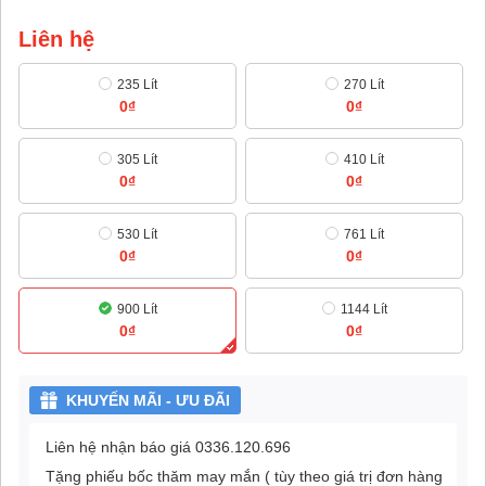
Liên hệ
235 Lít
270 Lít
0₫
0₫
305 Lít
410 Lít
0₫
0₫
530 Lít
761 Lít
0₫
0₫
900 Lít
1144 Lít
0₫
0₫
KHUYẾN MÃI - ƯU ĐÃI
Liên hệ nhận báo giá 0336.120.696
Tặng phiếu bốc thăm may mắn ( tùy theo giá trị đơn hàng