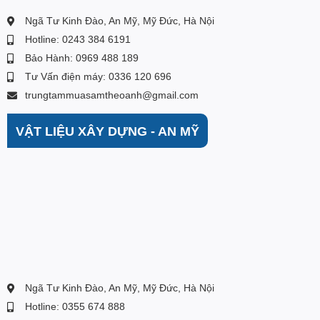
Vị trí lắp đặt tủ đông cần có khe thoáng so với tường
Ngã Tư Kinh Đào, An Mỹ, Mỹ Đức, Hà Nội
và các đồ vật khác
Hotline: 0243 384 6191
Hạn chế mở cửa tủ, không mở quá nhiều lần và thời
gian mở trong thời gian lâu.
Bảo Hành: 0969 488 189
Không để thực phẩm còn nóng vào trong tủ.
Tư Vấn điện máy: 0336 120 696
Không chứa quá đầy thực phẩm vượt mức quy định.
trungtammuasamtheoanh@gmail.com
Không che các khoảng không trong tủ các giá đựng
thực phẩm trong tủ.
VẬT LIỆU XÂY DỰNG - AN MỸ
Thường xuyên vệ sinh trong và ngoài tủ
Ngã Tư Kinh Đào, An Mỹ, Mỹ Đức, Hà Nội
Hotline: 0355 674 888