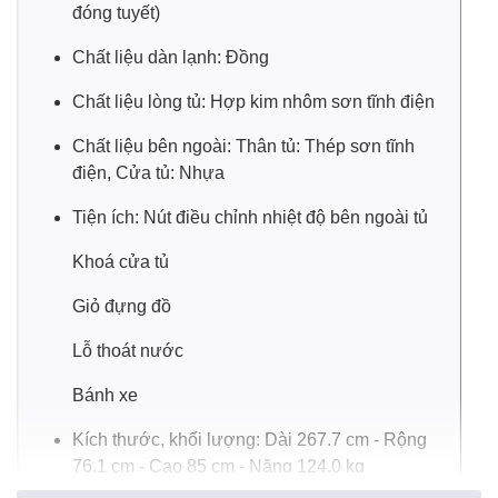
đóng tuyết)
Chất liệu dàn lạnh: Đồng
Chất liệu lòng tủ: Hợp kim nhôm sơn tĩnh điện
Chất liệu bên ngoài: Thân tủ: Thép sơn tĩnh
điện, Cửa tủ: Nhựa
Tiện ích: Nút điều chỉnh nhiệt độ bên ngoài tủ
Ngoài ra, tủ trang bị 3 nắp dỡ, giúp bạn mở tủ dễ dàng,
Khoá cửa tủ
thuận tiện và tránh thất thoát hơi lạnh.
Giỏ đựng đồ
Lỗ thoát nước
Gas R600a
làm lạnh nhanh, tiết kiệm điện
Bánh xe
Tủ đông
được trang bị gas R600a giúp làm lạnh
nhanh, được đánh giá là thân thiện với môi trường và giúp
Kích thước, khối lượng: Dài 267.7 cm - Rộng
tiết kiệm chi phí tiền điện hằng tháng của gia đình.
76.1 cm - Cao 85 cm - Nặng 124.0 kg