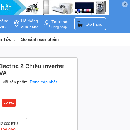
✕
hàng
Hệ thống
Tài khoản
0
Giỏ hàng
696
cửa hàng
Đăng nhập
in Tức
So sánh sản phẩm
lectric 2 Chiều inverter
 VA
Mã sản phẩm:
Đang cập nhật
-23%
12.000 BTU
.800.000₫