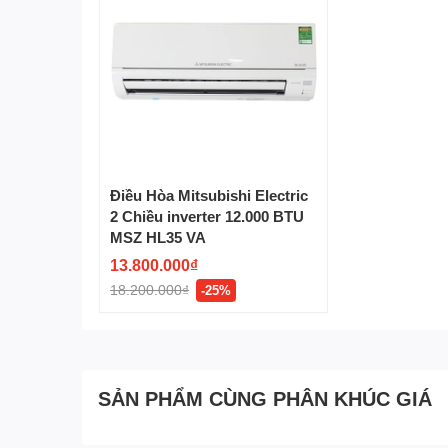
Điều Hòa Mitsubishi Electric
2 Chiều inverter 12.000 BTU
MSZ HL35 VA
13.800.000₫
18.200.000₫
-25%
SẢN PHẨM CÙNG PHÂN KHÚC GIÁ
Khử mùi, diệt khuẩn qua màng lọc Nano Platinu