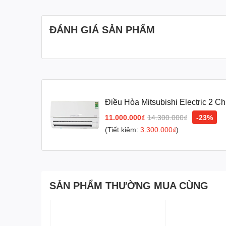
ĐÁNH GIÁ SẢN PHẨM
Điều Hòa Mitsubishi Electric 2 
11.000.000₫
14.300.000₫
-23%
(Tiết kiệm:
3.300.000₫
)
Chế độ làm lạnh nhanh tức thì
SẢN PHẨM THƯỜNG MUA CÙNG
Khi sử dụng tính năng chế độ làm lạnh nhanh, cho
cho bạn cảm nhận làn gió mát lạnh chỉ trong nhá