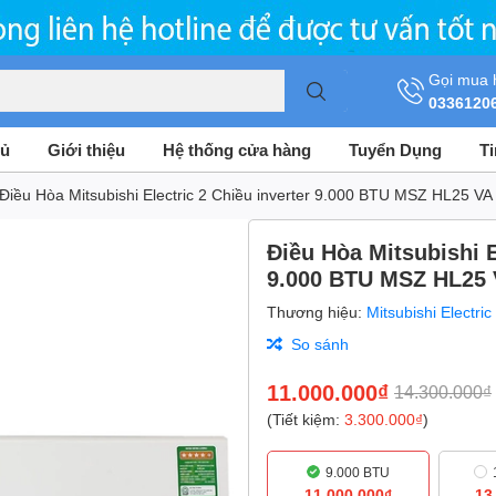
Gọi mua 
0336120
hủ
Giới thiệu
Hệ thống cửa hàng
Tuyển Dụng
T
Điều Hòa Mitsubishi Electric 2 Chiều inverter 9.000 BTU MSZ HL25 VA
Điều Hòa Mitsubishi E
9.000 BTU MSZ HL25
Thương hiệu:
Mitsubishi Electric
So sánh
11.000.000₫
14.300.000₫
(Tiết kiệm:
3.300.000₫
)
9.000 BTU
11.000.000₫
13