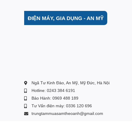
Được kết hợp từ các hạt Platinum Ceramic có kí
bỏ các tác nhân gây hại trong không khí, trả lại
ĐIỆN MÁY, GIA DỤNG - AN MỸ
Ngã Tư Kinh Đào, An Mỹ, Mỹ Đức, Hà Nội
Hotline: 0243 384 6191
Bảo Hành: 0969 488 189
Tư Vấn điện máy: 0336 120 696
trungtammuasamtheoanh@gmail.com