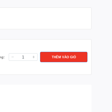
Chế độ gió:
Luồng gió thổi xa và rộng
Công nghệ làm
có
lạnh nhanh:
Tiện ích:
Công nghệ PAM Inverter
Tiết kiệm điện thông minh
ng:
THÊM VÀO GIỎ
Màng lọc Nano Platinum
Màng lọc Enzyme chống dị
ứng
Tính năng:
Lớp phủ chống bám bẩn
Làm lạnh nhanh
Hẹn giờ bật tắt 12 tiếng