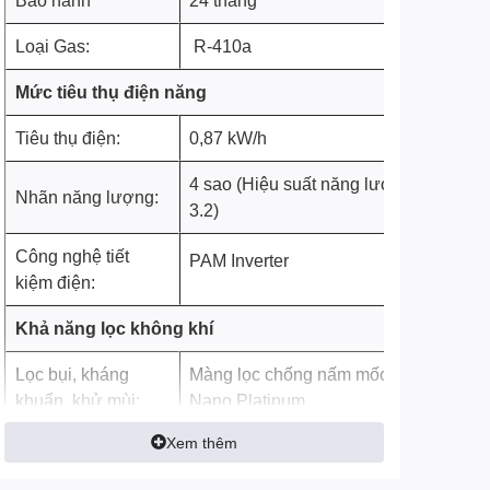
Loại Gas:
R-410a
Mức tiêu thụ điện năng
Tiêu thụ điện:
0,87 kW/h
4 sao (Hiệu suất năng lượng
Nhãn năng lượng:
3.2)
Công nghệ tiết
PAM Inverter
kiệm điện:
Khả năng lọc không khí
Lọc bụi, kháng
Màng lọc chống nấm mốc và
khuẩn, khử mùi:
Nano Platinum
Xem thêm
Công nghệ làm lạnh