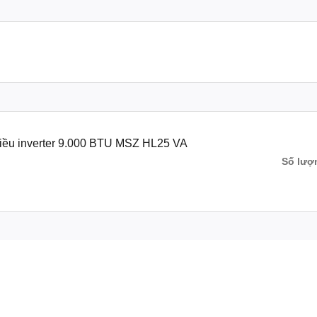
Chiều inverter 9.000 BTU MSZ HL25 VA
Số lượ
 dù bạn chỉ vừa bật thì chiếc điều hòa này vẫn có thể
y mắt.