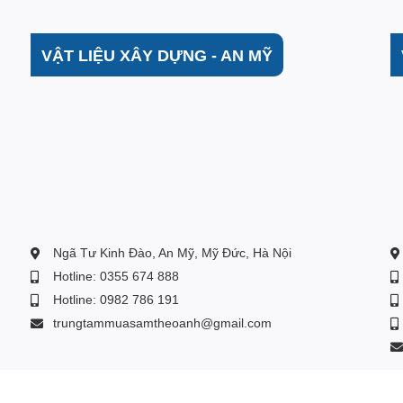
ch thước siêu nhỏ,
màng lọc Nano Platinum
giữ lại và loại
 không gian trong lành sạch khuẩn cho người dùng.
VẬT LIỆU XÂY DỰNG - AN MỸ
Ngã Tư Kinh Đào, An Mỹ, Mỹ Đức, Hà Nội
Hotline: 0355 674 888
Hotline: 0982 786 191
trungtammuasamtheoanh@gmail.com