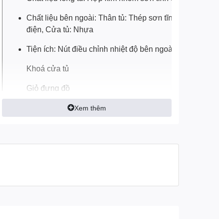
Chất liệu bên ngoài: Thân tủ: Thép sơn tĩnh
điện, Cửa tủ: Nhựa
Tiện ích: Nút điều chỉnh nhiệt độ bên ngoài tủ
Khoá cửa tủ
Giỏ đựng đồ
Lỗ thoát nước
Xem thêm
Bánh xe
Chất liệu kính: Không có kính
Kích thước, khối lượng: Dài 108 cm - Rộng 62
cm - Cao 84.5 cm - Nặng 42 kg
Loại Gas: R600a
Độ ồn: < 50 dB