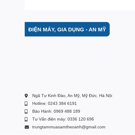
ĐIỆN MÁY, GIA DỤNG - AN MỸ
Gas R600a
làm lạnh nhanh, thân thi
Trang bị gas R600a để làm lạnh,
tủ đông
không ch
Ngã Tư Kinh Đào, An Mỹ, Mỹ Đức, Hà Nội
nâng cao khả năng làm lạnh nhanh chóng nhưng vẫ
Hotline: 0243 384 6191
đình.
Bảo Hành: 0969 488 189
Tư Vấn điện máy: 0336 120 696
trungtammuasamtheoanh@gmail.com