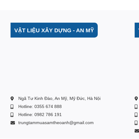
VẬT LIỆU XÂY DỰNG - AN MỸ
ện với môi trường
ỉ được đánh giá là thân thiện với môi trường mà nó còn
Ngã Tư Kinh Đào, An Mỹ, Mỹ Đức, Hà Nội
n tiết kiệm đáng kể chi phí điện hàng tháng cho gia
Hotline: 0355 674 888
Hotline: 0982 786 191
trungtammuasamtheoanh@gmail.com