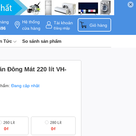
✕
hàng
Hệ thống
Tài khoản
0
Giỏ hàng
696
cửa hàng
Đăng nhập
in Tức
So sánh sản phẩm
n Đông Mát 220 lít VH-
phẩm:
Đang cập nhật
260 Lít
280 Lít
0₫
0₫