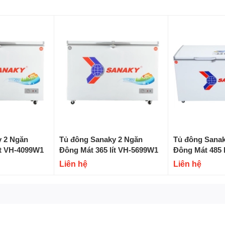
ng và ngăn mát riêng biệt
 ngăn đông và mát riêng biệt, đi kèm nhãn chỉ dẫn trên
biệt ngăn đông và ngăn mát, từ đó có thể sắp xếp thực
y 2 Ngăn
Tủ đông Sanaky 2 Ngăn
Tủ đông Sana
ít VH-4099W1
Đông Mát 365 lít VH-5699W1
Đông Mát 485 
Liên hệ
Liên hệ