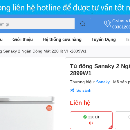
Gọi mua 
0336120
hủ
Giới thiệu
Hệ thống cửa hàng
Tuyển Dụng
T
g Sanaky 2 Ngăn Đông Mát 220 lít VH-2899W1
Tủ đông Sanaky 2 Ngă
2899W1
Thương hiệu:
Sanaky
Mã sản 
So sánh
Liên hệ
220 Lít
0₫