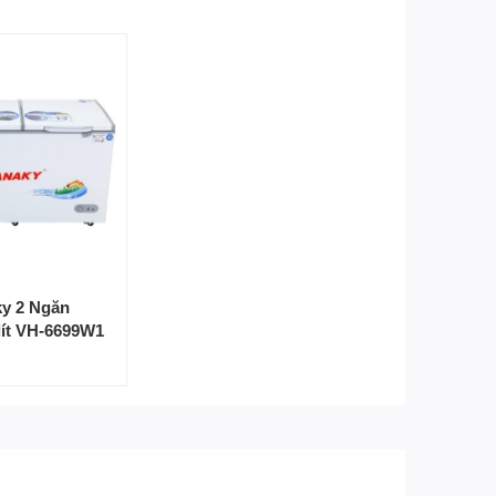
Thương hiệu của: Việt Nam
Sản xuất tại: Việt Nam
Bảo hành
chính hãng 2 năm
, có người đến tận
nhà
Bảo hành
5 năm
cho máy nén
ky 2 Ngăn
lít VH-6699W1