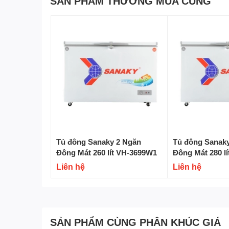
SẢN PHẨM THƯỜNG MUA CÙNG
Tủ có dung tích 220 lít
với 2 ngăn đô
Chiếc tủ đông Sanaky 220 lít này được chia làm 2
thân,
tủ đông Sanaky
cho phép bạn dễ dàng phân 
phẩm bảo quản sao cho phù hợp.
Tủ đông Sanaky 2 Ngăn
Tủ đông Sanak
Đông Mát 260 lít VH-3699W1
Đông Mát 280 l
Liên hệ
Liên hệ
SẢN PHẨM CÙNG PHÂN KHÚC GIÁ