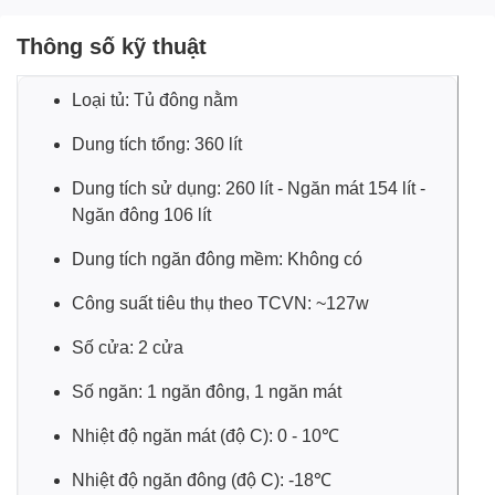
106 lít và ngăn mát 154 lít riêng biệt, có dán nhãn chỉ dẫn
Thông số kỹ thuật
tiện quan sát,
tủ đông Sanaky
cho phép bạn dễ dàng phân
loại thực phẩm để bảo quản.
Loại tủ: Tủ đông nằm
Dung tích tổng: 360 lít
Dung tích sử dụng: 260 lít - Ngăn mát 154 lít -
Ngăn đông 106 lít
Dung tích ngăn đông mềm: Không có
Công suất tiêu thụ theo TCVN:
~127w
Số cửa: 2 cửa
Số ngăn: 1 ngăn đông, 1 ngăn mát
Gas R600a
tiết kiệm điện hơn
Nhiệt độ ngăn mát (độ C): 0 - 10℃
Ngoài việc nâng cao khả năng làm đông, trang bị gas
R600a trên chiếc
tủ đông
này còn giúp cho gia đình bạn
Nhiệt độ ngăn đông (độ C): -18℃
tiết kiệm điện năng tiêu thụ hàng tháng so với những dòng