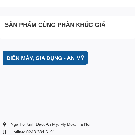
Tặng phiếu bốc thăm may mắn ( tùy theo giá trị đơn hàng )
SẢN PHẨM CÙNG PHÂN KHÚC GIÁ
ĐIỆN MÁY, GIA DỤNG - AN MỸ
Ngã Tư Kinh Đào, An Mỹ, Mỹ Đức, Hà Nội
Hotline: 0243 384 6191