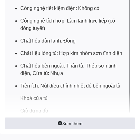
tủ đông sử dụng gas đời cũ.
Công nghệ tiết kiệm điện: Không có
Công nghệ tích hợp: Làm lạnh trực tiếp (có
đóng tuyết)
Chất liệu dàn lạnh: Đồng
Chất liệu lòng tủ: Hợp kim nhôm sơn tĩnh điện
Chất liệu bên ngoài: Thân tủ: Thép sơn tĩnh
điện, Cửa tủ: Nhựa
Tiện ích: Nút điều chỉnh nhiệt độ bên ngoài tủ
Khoá cửa tủ
Dàn lạnh được làm từ đồng nguyên chất, mang lại tuổi thọ
cao cho tủ, đồng thời nhanh chóng làm lạnh, làm đông chỉ
Giỏ đựng đồ
trong thời gian ngắn
Lỗ thoát nước
Xem thêm
Bánh xe