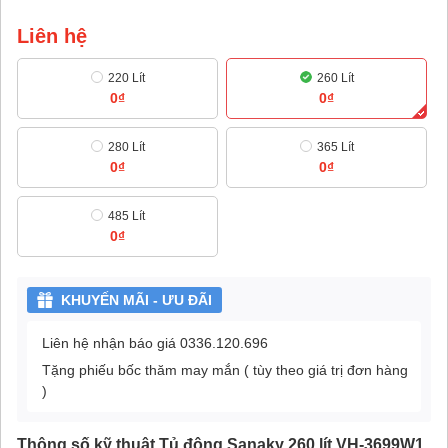
Liên hệ
220 Lít
260 Lít
0₫
0₫
280 Lít
365 Lít
0₫
0₫
485 Lít
0₫
KHUYẾN MÃI - ƯU ĐÃI
Liên hệ nhận báo giá 0336.120.696
Tặng phiếu bốc thăm may mắn ( tùy theo giá trị đơn hàng
)
Thông số kỹ thuật Tủ đông Sanaky 260 lít VH-3699W1