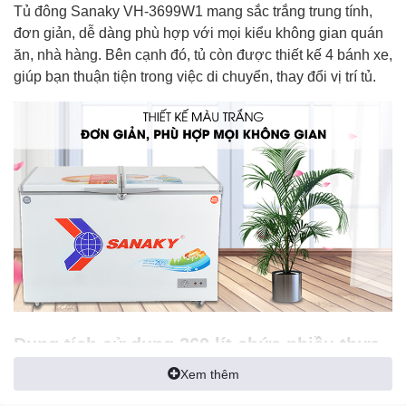
Tủ đông Sanaky VH-3699W1
mang sắc trắng trung tính,
đơn giản, dễ dàng phù hợp với mọi kiểu không gian quán
ăn, nhà hàng. Bên cạnh đó, tủ còn được thiết kế 4 bánh xe,
giúp bạn thuận tiện trong việc di chuyển, thay đổi vị trí tủ.
Dung tích sử dụng 260 lít chứa nhiều thực
phẩm
Xem thêm
Tủ có dung tích là 260 lít
và được chia làm 2 ngăn đông